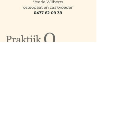
Veerle Wilberts​
osteopaat en zaakvoeder
0477 62 09 39
Multidisciplinaire praktijk
Pater Verbiststraat 1B, 2610 Wilrijk
info@praktijko.be
ME, MINI AND MORE
Online begeleiding voor zwangerschap,
geboorte en baby’s
www.meminiandmore.com
info@meminiandmore.com