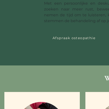
Met een persoonlijke en desk
zoeken naar meer rust, bewee
nemen de tijd om te luisteren, 
stemmen de behandeling af op jo
Afspraak osteopathie
W