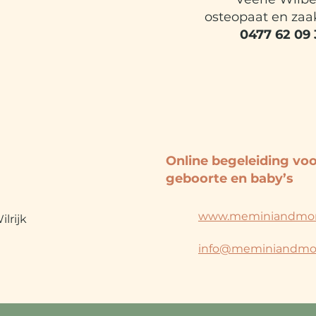
osteopaat en zaa
0477 62 09 
ME, MINI AND
Online begeleiding vo
geboorte en baby’s
www.meminiandmo
ilrijk
info@meminiandmo