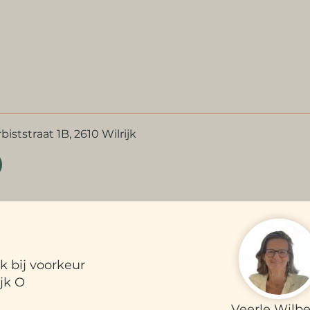
iststraat 1B, 2610 Wilrijk
k bij voorkeur
jk O​
Veerle Wilber