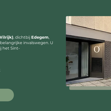
ilrijk)
, dichtbij
Edegem
,
belangrijke invalswegen. U
j het Sint-
k