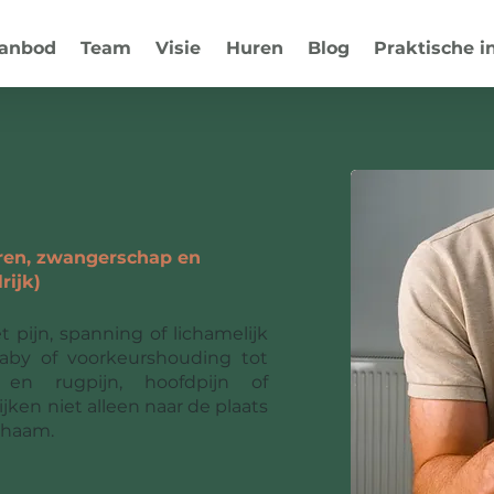
anbod
Team
Visie
Huren
Blog
Praktische i
ktijk O
eren, zwangerschap en
rijk)
 pijn, spanning of lichamelijk
aby of voorkeurshouding tot
 en rugpijn, hoofdpijn of
jken niet alleen naar de plaats
ichaam.