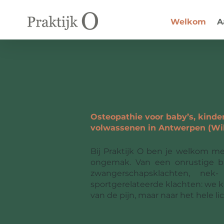
Welkom
A
Welkom bij Pra
Osteopathie voor baby’s, kind
volwassenen in Antwerpen (Wil
Bij Praktijk O ben je welkom met
ongemak. Van een onrustige b
zwangerschapsklachten, nek-
sportgerelateerde klachten: we ki
van de pijn, maar naar het hele l