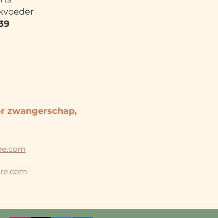
kvoeder
39
 MORE
or zwangerschap,
re.com
re.com