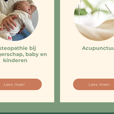
teopathie bij
Acupunctu
erschap, baby en
kinderen
Lees meer
Lees meer