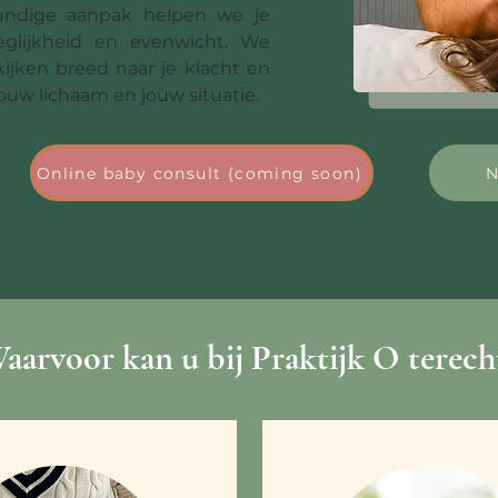
undige aanpak helpen we je
glijkheid en evenwicht. We
kijken breed naar je klacht en
uw lichaam en jouw situatie.
Online baby consult (coming soon)
N
aarvoor kan u bij Praktijk O terech