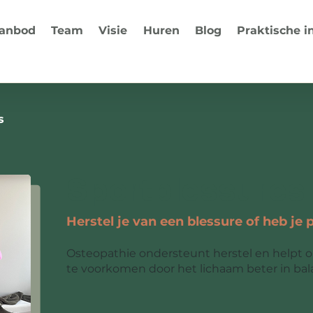
anbod
Team
Visie
Huren
Blog
Praktische i
s
Sportblessures
Herstel je van een blessure of heb je 
Osteopathie ondersteunt herstel en helpt
te voorkomen door het lichaam beter in bal