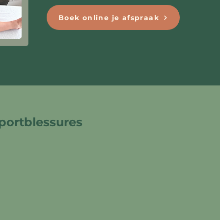
Boek online je afspraak
sportblessures