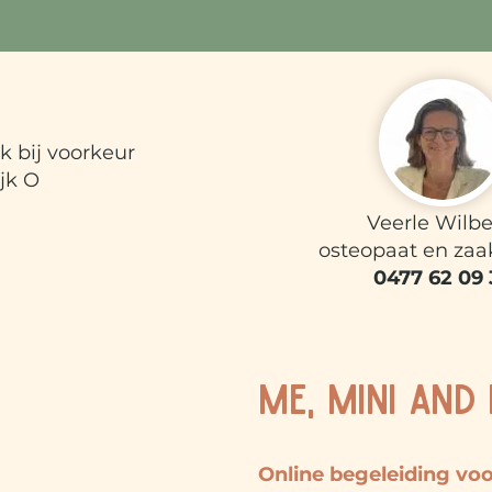
k bij voorkeur
jk O​
Veerle Wilber
osteopaat en zaa
0477 62 09 
ME, MINI AND
Online begeleiding vo