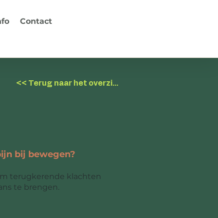
nfo
Contact
<< Terug naar het overzicht
pijn bij bewegen?
 om terugkerende klachten
ans te brengen.