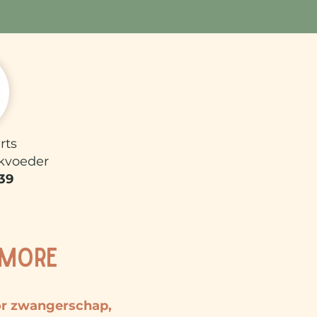
ts​
kvoeder
39
 MORE
or zwangerschap,