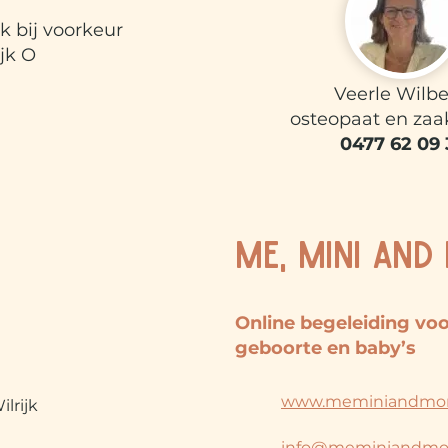
k bij voorkeur
jk O​
Veerle Wilber
osteopaat en zaa
0477 62 09 
ME, MINI AND
Online begeleiding vo
geboorte en baby’s
www.meminiandmo
ilrijk
info@meminiandmo