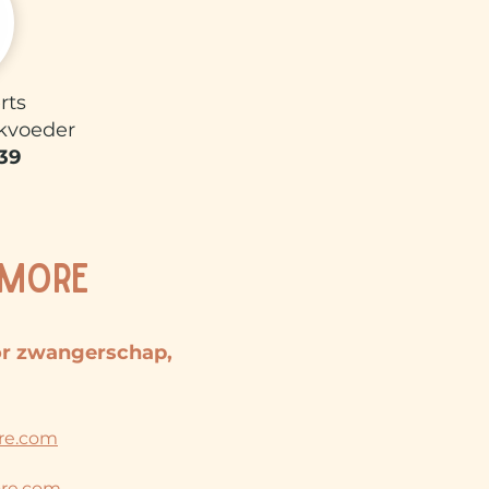
ts​
kvoeder
39
 MORE
or zwangerschap,
re.com
re.com